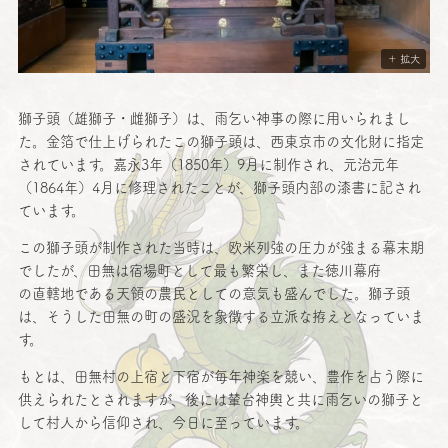
＋ 拡大
獅子頭
（
雄獅子
・
雌獅子
）は、
雨乞
い
神事
の際に用いられまし
た。
金箔
で
仕上
げられたこの
獅子頭
は、
西東京市
の
文化財
に
指定
されています。
嘉永
3年（1850年）9月に
制作
され、
元治元年
（1864年）4月に
修理
されたことが、
獅子頭内部
の
漆書
に記され
ています。
この
獅子頭
が
制作
された
当時
は、
欧米列強
の
圧力
が強まる
幕末期
でしたが、
田無
は
宿場町
として最も
繁栄
し、また
徳川幕府
の
直轄地
である
天領
の
農民
としての
意気
も盛んでした。
獅子頭
は、そうした
田無
の町の
盛況
を
象徴
する
立派
な拵えとなっていま
す。
もとは、
田無村
の
上宿
と
下宿
が
毎年神楽
を競い、
豊作
を占う際に
供えられたとされますが、後には
輦台神輿
と共に
雨乞
いの
獅子
と
して
村人
から
信仰
され、
今日
に至っています。