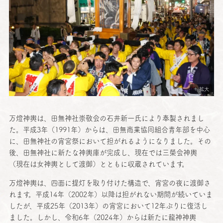
＋ 拡大
万燈神輿
は、
田無神社崇敬会
の
石井新一氏
により
奉製
されまし
た。
平成
3年（1991年）からは、
田無商業協同組合青年部
を
中心
に、
田無神社
の
宵宮祭
において担がれるようになりました。その
後、
田無神社
に新たな
神輿庫
が
完成
し、
現在
では
三榮会神輿
（
現在
は
女神輿
として
渡御
）とともに
収蔵
されています。
万燈神輿
は、
四面
に
提灯
を取り付けた
構造
で、
宵宮
の夜に
渡御
さ
れます。
平成
14年（2002年）
以降
は担がれない
期間
が続いていま
したが、
平成
25年（2013年）の
宵宮
において12年ぶりに
復活
し
ました。しかし、
令和
6年（2024年）からは新たに
龍神神輿