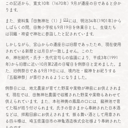
この
記述
から、
寛文
10年（1670年）9月が
遷座
の日であると分か
ります。
(1)
また、
資料集
『
田無神社
（1）』
には、
明治
34年(1901年)から
しばらくの間、
田無小学校
も9月19日を
休業日
とし、
生徒
たち
は
羽織
・
袴姿
で
神社
に
参詣
したと記されています。
しかしながら、
宮山
からの
遷座日
は
旧暦
であったため、
現在使用
されている
新暦
とは
月日
が
一致
しません。このた
め、
神社総代
・
氏子
・
先代宮司
らの
協議
により、
平成
3年(1991
年)から
旧暦
に近い10
月第
2週の
日曜日
を
例祭日
と定めました。ま
た、
旧例祭日
である9月19日には、
境内社
・
龍神
をお祀りする
「
五龍神祭
」が
斎行
されるようになりました。
例祭日
には、
地元農家
が育てた
野菜
や
果物
が
神前
にお供えされま
す。
現在
では、
田無神社農園
で
収穫
された
野菜
や
果物
もあわせて
供えられています。また、
本社神輿
の
鳳凰
の口には、
龍神池
で育
てた稲が括り付けられます。
氏子
の皆さまから
奉納
された
日本酒
などは、
拝殿回廊
にお供えされます。振る舞い酒として
用意
され
る
四斗樽
は、
埼玉県蓮田市
の
神亀酒造株式会社様
より
奉納
された
ものです。