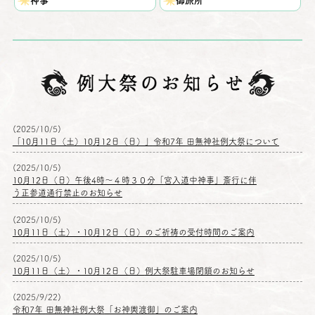
神事
御旅所
例大祭
(2025/10/5)
「10月11日（土）10月12日（日）」
令和
7年
田無神社例大祭
について
(2025/10/5)
10月12日（日）
午後
4時～４時３０分「
宮入道中神事
」
斎行
に伴
う
正参道通行禁止
のお知らせ
(2025/10/5)
10月11日（土）・10月12日（日）のご
祈祷
の
受付時間
のご
案内
(2025/10/5)
10月11日（土）・10月12日（日）
例大祭駐車場閉鎖
のお知らせ
(2025/9/22)
令和
7年
田無神社例大祭
「お
神輿渡御
」のご
案内