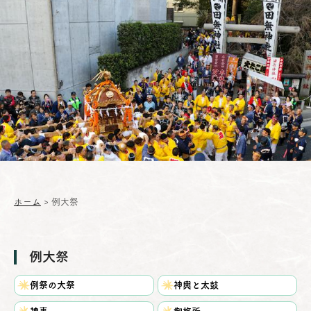
ホーム
>
例大祭
例大祭
例祭の大祭
神輿と太鼓