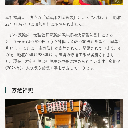
＋ 拡大
本社神輿
は、
浅草
の「
宮本卯之助商店
」によって
奉製
され、
昭和
22年(1947年)に
田無神社
に納められました。
「
御神輿新調
・
太鼓張替車新調奉納終始決算報告書
」による
と、
氏子
から80,920円（うち
神輿代金
45,000円）を募り、
同年
7
月14日・15日に「
廣目祭
」が
斎行
されたと
記録
されています。そ
の後、
昭和
60年(1985年)には
神輿
の
修復工事
が
実施
されまし
た。
現在
、
本社神輿
は
神輿庫
の
中央
に納められています。
令和
8年
(2026年)に
大規模
な
修復工事
を
予定
しております。
万燈神輿