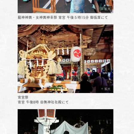
＋ 拡大
龍神神輿・女神輿神幸祭 宵宮 午後５時15分 御仮屋にて
＋ 拡大
宵宮祭
宵宮 午後8時 田無神社社殿にて