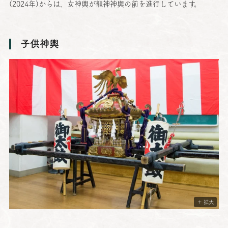
(2024年)からは、
女神輿
が
龍神神輿
の前を
進行
しています。
子供神輿
＋ 拡大