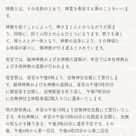
こし
神輿
とは、その
名称
のとおり、
神霊
を
奉安
する
輿
のことをいいま
す。
神輿
を担ぐことによって、神さまと人とのつながりが深ま
り、
同時
に、担ぐ
人同士
の心もひとつになります。祭りを通し
て、神と人とが
一体
となり、
神輿
の
巡幸
により、その
神域
た
る
地域
の家々に、
御神徳
が行き渡るとされています。
宵宮
では、
龍神神輿
および
女神輿
の
渡御
が、
本宮
では
本社神輿
お
よび
子供神輿
の
渡御
が行われます。
宵宮祭
は、
宵宮
の
午後
8時より、
田無神社社殿
にて
斎行
しま
す。
龍神神輿
および
女神輿
の
渡御
は、
宵宮
の
午後
5時30分
に
御仮屋
を
出御
し、
田無駅前
を折り返し、
午後
7時30分
に
田無神社立体駐車場
2
階入
り口に
還幸
いたします。
例大祭祭典
は、
本宮
の
午前
10時より
田無神社社殿
にて
斎行
いたし
ます。
本社神輿
は、
本宮
の
午前
10時45分に
社殿前
を
出御
し、
田無
の街なかを練り歩き、
午後
3時45分に
還幸予定
です。その
後、
午後
4時から
第一回目
、
午後
4時20分から
第二回目