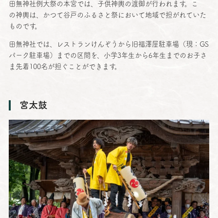
田無神社例大祭
の
本宮
では、
子供神輿
の
渡御
が行われます。こ
の
神輿
は、かつて
谷戸
のふるさと祭において
地域
で担がれていた
ものです。
田無神社
では、レストランけんぞうから
旧福澤屋駐車場
（現：GS
パーク
駐車場
）までの
区間
を、
小学
3
年生
から6
年生
までのお子さ
ま
先着
100名が担ぐことができます。
宮太鼓