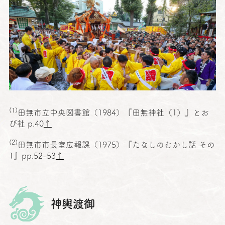
(1)
田無市立中央図書館
（1984）『
田無神社
（1）』とお
び社 p.40
↑
(2)
田無市市長室広報課
（1975）『たなしのむかし話 その
1』pp.52-53
↑
神輿渡御