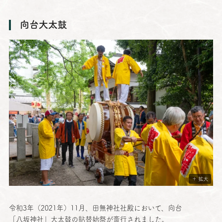
向台大太鼓
＋ 拡大
令和
3年（2021年）11月、
田無神社社殿
において、
向台
「
八坂神社
」
大太鼓
の
貼替始祭
が
斎行
されました。