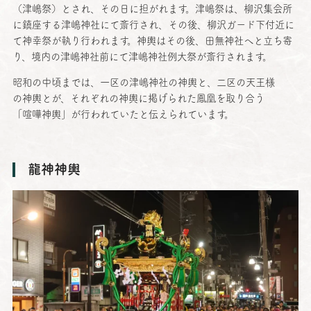
（
津嶋祭
）とされ、その日に担がれます。
津嶋祭
は、
柳沢集会所
に
鎮座
する
津嶋神社
にて
斎行
され、その後、
柳沢
ガード
下付近
に
て
神幸祭
が執り行われます。
神輿
はその後、
田無神社
へと立ち寄
り、
境内
の
津嶋神社前
にて
津嶋神社例大祭
が
斎行
されます。
昭和
の
中頃
までは、
一区
の
津嶋神社
の
神輿
と、
二区
の
天王様
の
神輿
とが、それぞれの
神輿
に掲げられた
鳳凰
を取り合う
「
喧嘩神輿
」が行われていたと伝えられています。
龍神神輿