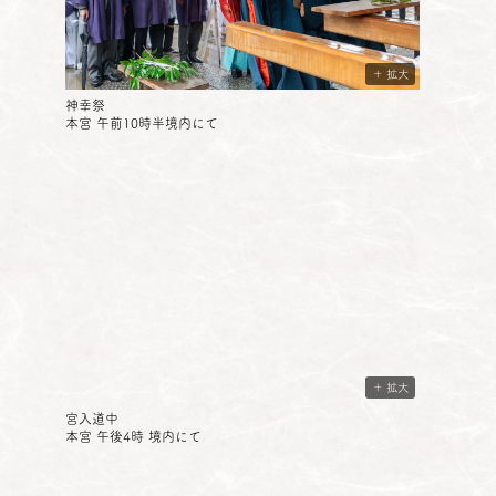
＋ 拡大
神幸祭
本宮 午前10時半境内にて
＋ 拡大
宮入道中
本宮 午後4時 境内にて