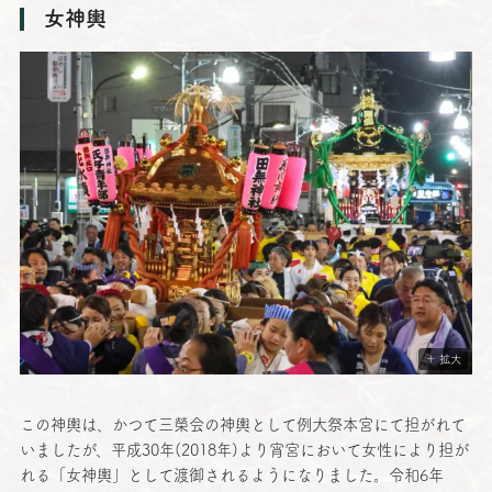
女神輿
＋ 拡大
この
神輿
は、かつて
三榮会
の
神輿
として
例大祭本宮
にて担がれて
いましたが、
平成
30年(2018年)より
宵宮
において
女性
により担が
れる「
女神輿
」として
渡御
されるようになりました。
令和
6年