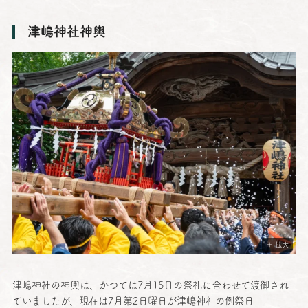
津嶋神社神輿
＋ 拡大
津嶋神社
の
神輿
は、かつては7月15日の
祭礼
に合わせて
渡御
され
ていましたが、
現在
は7
月第
2
日曜日
が
津嶋神社
の
例祭日