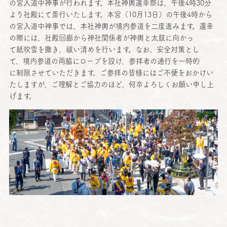
の
宮入道中神事
が行われます。
本社神輿還幸祭
は、
午後
4時30分
より
社殿
にて
斎行
いたします。
本宮
（10月13日）の
午後
4時から
の
宮入道中神事
では、
本社神輿
が
境内参道
を
二度進
みます。
還幸
の際には、
社殿回廊
から
神社関係者
が
神輿
と
太鼓
に向かっ
て
紙吹雪
を撒き、祓い清めを行います。なお、
安全対策
とし
て、
境内参道
の
両脇
にロープを設け、
参拝者
の
通行
を
一時的
に
制限
させていただきます。ご
参拝
の
皆様
にはご
不便
をおかけい
たしますが、ご
理解
とご
協力
のほど、
何卒
よろしくお願い申し上
げます。