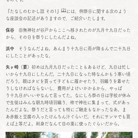
(2)
『たなしのむかし話 その1』
には、
例祭日
に関する次のよう
な
座談会
の
記述
がありますので、ご
紹介
いたします。
保谷
田無神社
が
谷戸
からここへ移されたのが
九月十九日
だった
から、その日を祭りにしたんだよね。
浜中
そうなんだよね。あんまり
十九日
に雨が降るんで
二十九日
にしたことがあったな。
矢ヶ崎（要）
初めは
九月九日
だったこともあるけど、
九日
は忙し
いから
十九日
にしたんだ。
二十九日
になった時なんかもう寒い頃
だろう。親はタビを買って子どもに履かせたり、
羽織
りを着せた
りしなければならないし、
費用
がよけいかかるから、やっぱ
り
十九日
がいいやなんて言ってた。なにしろ祭の日は
学校
が休み
で
生徒
はみんな
朝九時頃羽織
り、袴で
神社
に集まって、式があっ
たんだよな。祭りだと言っても特にご
馳走
もなかったなあ。ま
あ
赤飯
と
豆腐
の入ったけんちん汁ぐらいだ。それにサンマでも買
えば
上等
だよ。
刺身
だなんて目の薬に使ったぐらいだから。