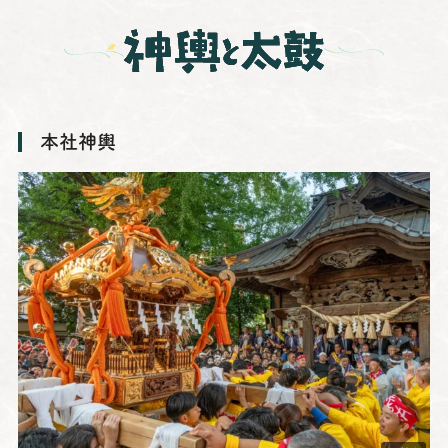
神輿と太鼓
本社神輿