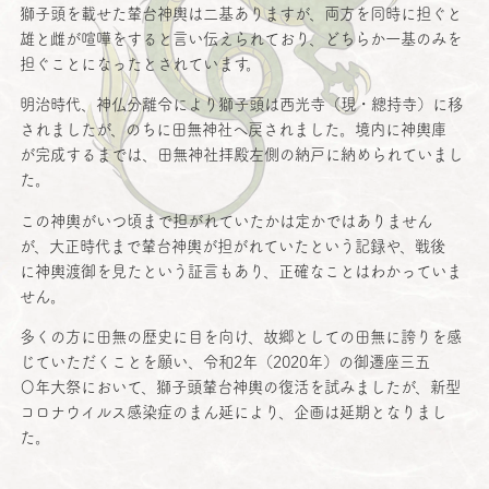
獅子頭
を載せた
輦台神輿
は
二基
ありますが、
両方
を
同時
に担ぐと
雄と雌が
喧嘩
をすると言い伝えられており、どちらか
一基
のみを
担ぐことになったとされています。
明治時代
、
神仏分離令
により
獅子頭
は
西光寺
（現・
總持寺
）に移
されましたが、のちに
田無神社
へ戻されました。
境内
に
神輿庫
が
完成
するまでは、
田無神社拝殿左側
の
納戸
に納められていまし
た。
この
神輿
がいつ頃まで担がれていたかは定かではありません
が、
大正時代
まで
輦台神輿
が担がれていたという
記録
や、
戦後
に
神輿渡御
を見たという
証言
もあり、
正確
なことはわかっていま
せん。
多くの方に
田無
の
歴史
に目を向け、
故郷
としての
田無
に誇りを感
じていただくことを願い、
令和
2年（2020年）の
御遷座三五
〇
年大祭
において、
獅子頭輦台神輿
の
復活
を試みましたが、
新型
コロナウイルス
感染症
のまん延により、
企画
は
延期
となりまし
た。