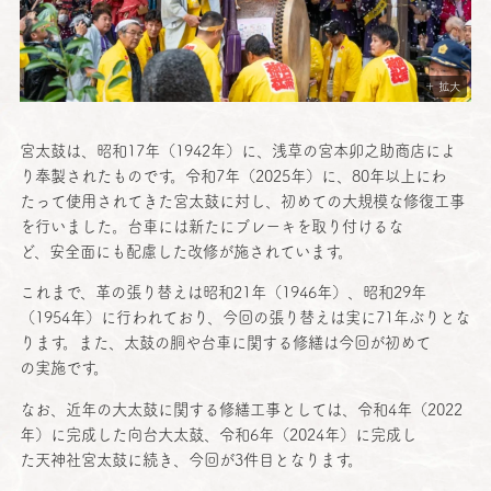
＋ 拡大
宮太鼓
は、
昭和
17年（1942年）に、
浅草
の
宮本卯之助商店
によ
り
奉製
されたものです。
令和
7年（2025年）に、80
年以上
にわ
たって
使用
されてきた
宮太鼓
に対し、初めての
大規模
な
修復工事
を行いました。
台車
には新たにブレーキを取り付けるな
ど、
安全面
にも
配慮
した
改修
が施されています。
これまで、革の張り替えは
昭和
21年（1946年）、
昭和
29年
（1954年）に行われており、
今回
の張り替えは実に71年ぶりとな
ります。また、
太鼓
の胴や
台車
に関する
修繕
は
今回
が初めて
の
実施
です。
なお、
近年
の
大太鼓
に関する
修繕工事
としては、
令和
4年（2022
年）に
完成
した
向台大太鼓
、
令和
6年（2024年）に
完成
し
た
天神社宮太鼓
に続き、
今回
が3
件目
となります。