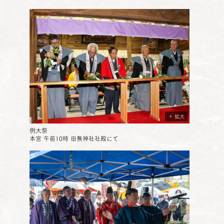
＋ 拡大
例大祭
本宮 午前10時 田無神社社殿にて