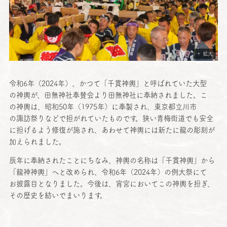
＋ 拡大
令和
6年（2024年）、かつて「
千貫神輿
」と呼ばれていた
大型
の
神輿
が、
田無神社奉賛会
より
田無神社
に
奉納
されました。こ
の
神輿
は、
昭和
50年（1975年）に
奉製
され、
東京都立川市
の
諏訪祭
りなどで担がれていたものです。狭い
青梅街道
でも
安全
に担げるよう
修復
が施され、あわせて
神輿
には新たに龍の
彫刻
が
加えられました。
辰年
に
奉納
されたことにちなみ、
神輿
の
名称
は「
千貫神輿
」から
「
龍神神輿
」へと改められ、
令和
6年（2024年）の
例大祭
にて
お
披露目
となりました。
今後
は、
宵宮
においてこの
神輿
を担ぎ、
その
歴史
を紡いでまいります。