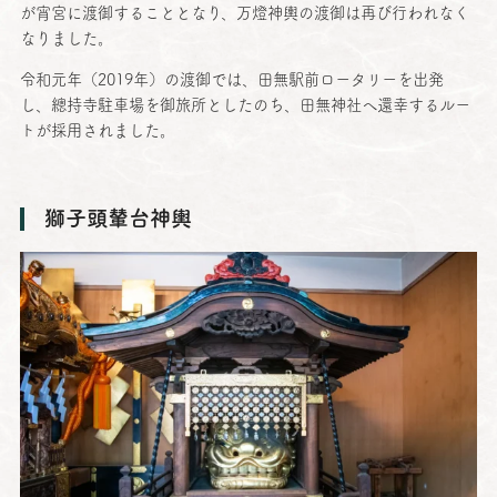
が
宵宮
に
渡御
することとなり、
万燈神輿
の
渡御
は再び行われなく
なりました。
令和元年
（2019年）の
渡御
では、
田無駅前
ロータリーを
出発
し、
總持寺駐車場
を
御旅所
としたのち、
田無神社
へ
還幸
するルー
トが
採用
されました。
獅子頭輦台神輿