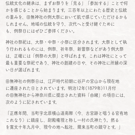
伝統文化
の
継承
は、まずお祭りを「見る」「
参加
する」ことで何
かを感じることから始まります。
三百年以上
にわたる
歴史
と
伝統
の重みを、
田無神社
の
例大祭
において肌で感じていただけるかも
しれません。
地域
の
伝統
を守り、
次代
へと受け継ぐために
も、
例祭日
にはぜひご
参拝
ください。
神社
の
祭祀
は、
大祭
・
中祭
・
小祭
に
区分
されます。
大祭
として執
り行われるものには、
例祭
、
祈年祭
、
新嘗祭
などがあり
例大祭
は、
正確
には「
例祭
の
大祭
」と呼ばれます。これは
神社
にとって
最も
重要
な
祭祀
であり、
神社
の
創建
の日や、その
神社
に
所縁
の深
い日が選ばれます。
田無神社
の
例祭日
は、
江戸時代初期
に
谷戸
の
宮山
から
現在地
に
遷座
された日とされています。
明治
12年(1879年)11
月付
の
田無神社
から
神奈川県
に
提出
された
資料
「
由緒
」の
項目
には、
次のように記されています。
「
正應年間
、
当町字北原横山道南際
（今、
古宮跡
と唱うる
官有地
これなり）に
鎮座
し、
尉殿権現
と称し
一村
の
氏神
たり。然る
を
寛文十年九月中
、
現今
の地へ
転社
、
爾来当町
の
鎮守
とす。」