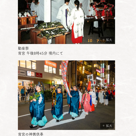
＋ 拡大
動座祭
宵宮 午後8時45分 境内にて
＋ 拡大
宵宮の神輿供奉