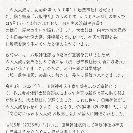
この
大太鼓
は、
明治
43年（1910年）に
田無神社
に
合祀
され
た、
向台鎮座
「
八坂神社
」のものです。かつて
八坂神社
の
例大祭
は6月15日に
斎行
されており、お
神輿
の
渡御
や
参道
で
の
縁日
・
屋台
の
出店
で賑わいました。
大太鼓
は、
向台地域
の
雹祭
りや
田無神社例大祭
、
津嶋祭
などにおいて、
神輿
の
渡御
と共
に
地域
を練り歩いていたと伝えられています。
戦時中
には、
八坂神社跡地
の
倉庫
が
空襲
を受けましたが、こ
の
大太鼓
は
焼失
を免れて
新井家
（現・
田無神社総代
新井浅浩氏
）
の蔵に移されました。のちに、
昭和末期
には
尾林家
（現・
尾林造園
）の蔵へと移され、長らく
保管
されてきました。
令和
3年（2021年）、
田無神社氏子青年部有志
のご
奉納
によ
り、
株式会社浅野太鼓楽器店
によって
台車
の
新調
と革の貼り替え
が施され、
大太鼓
は再び蘇りました。これに伴い、
田無神社
がこ
の
大太鼓
をお預かりすることとなり、
令和
4年（2022年）9月には
「
向台町
に伝わる
大太鼓
お
披露目会
」が
盛大
に
開催
されました。
令和
5年（2023年）7月には、
田無神社境内
にて
津嶋神社
の
神輿
に
先導
するかたちで
大太鼓
が
渡御
しました。