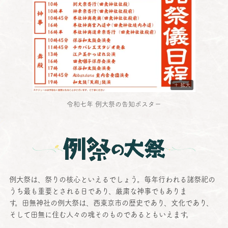
＋ 拡大
令和七年 例大祭の告知ポスター
例祭の大祭
例大祭
は、祭りの
核心
といえるでしょう。
毎年行
われる
諸祭祀
の
うち最も
重要
とされる日であり、
厳粛
な
神事
でもありま
す。
田無神社
の
例大祭
は、
西東京市
の
歴史
であり、
文化
であり、
そして
田無
に住む人々の魂そのものであるともいえます。