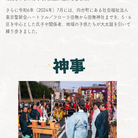
さらに
令和
6年（2024年）7月には、
向台町
にある
社会福祉法人
東京聖新会
ハートフル／フローラ
田無
から
田無神社
までを、5・6
区を
中心
とした
氏子
や
関係者
、
地域
の
子供
たちが
大太鼓
を引いて
練り歩きました。
神事