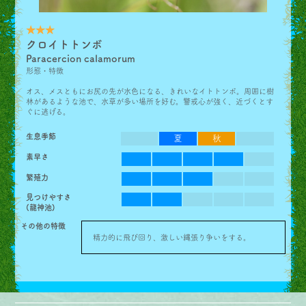
★★★
クロイトトンボ
Paracercion calamorum
形態・特徴
オス、メスともにお尻の先が水色になる、きれいなイトトンボ。周囲に樹
林があるような池で、水草が多い場所を好む。警戒心が強く、近づくとす
ぐに逃げる。
生息季節
ー
夏
秋
ー
素早さ
繁殖力
見つけやすさ
(龍神池)
その他の特徴
精力的に飛び回り、激しい縄張り争いをする。