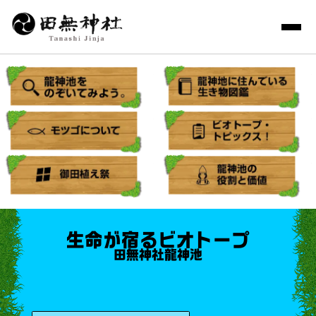
ビオトープの暮らしをのぞいてみよう
きせきの"ミナミメダカ"。
御田植え祭
生命が宿るビオトープ
田無神社龍神池