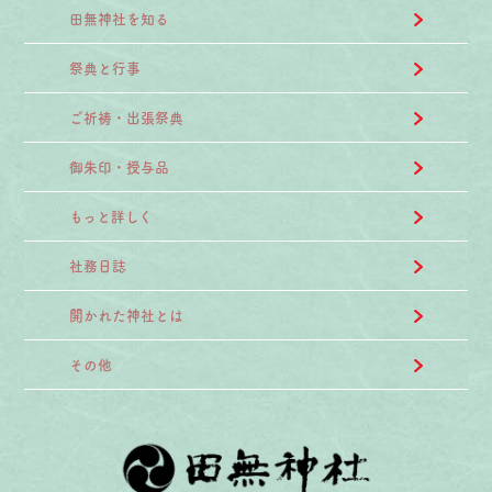
田無神社を知る
祭典と行事
ご祈祷・出張祭典
御朱印・授与品
もっと詳しく
社務日誌
開かれた神社とは
その他