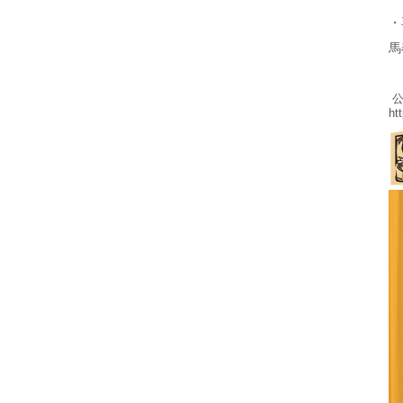
・
馬
公
ht