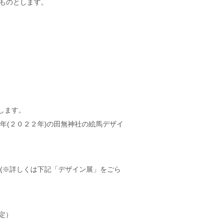
ものとします。
考します。
年(２０２２年)の田無神社の絵馬デザイ
。(※詳しくは下記「デザイン展」をごら
定）