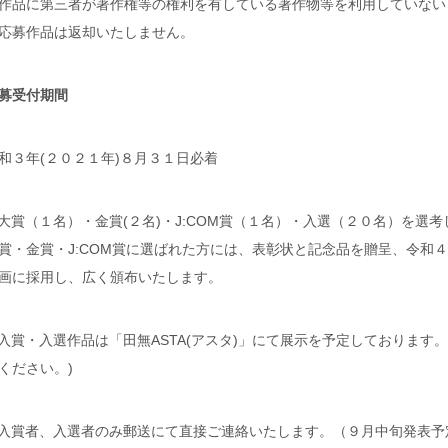
作品に第三者が著作権等の権利を有している著作物等を利用していない
応募作品は返却いたしません。
募受付期間
和３年(２０２１年)８月３１日必着
)大賞（１名）・金賞(２名)・J:COM賞（１名）・入選（２０名）を選
賞・金賞・J:COM賞に選ばれた方には、表彰状と記念品を贈呈、令和４
画に採用し、広く頒布いたします。
)入賞・入選作品は「田無ASTA(アスタ)」にて展示を予定しております
ください。)
)入賞者、入選者のみ郵送にて直接ご連絡いたします。（９月中旬発表予