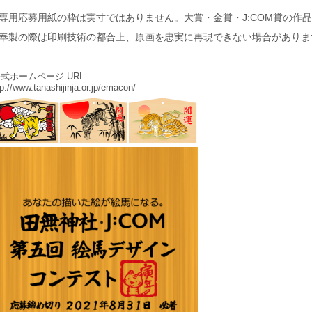
専用応募用紙の枠は実寸ではありません。大賞・金賞・J:COM賞の作
奉製の際は印刷技術の都合上、原画を忠実に再現できない場合がありま
式ホームページ URL
tp://www.tanashijinja.or.jp/emacon/