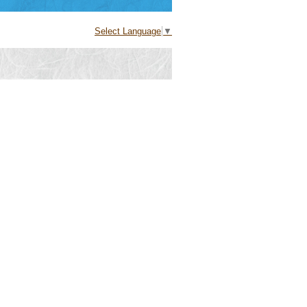
Select Language
▼