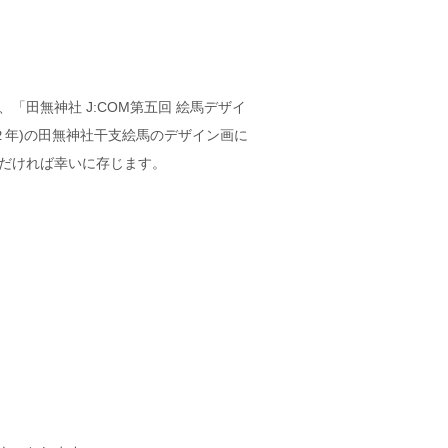
田無神社 J:COM第五回 絵馬デザイ
２年)の田無神社干支絵馬のデザイン画に
だければ幸いに存じます。