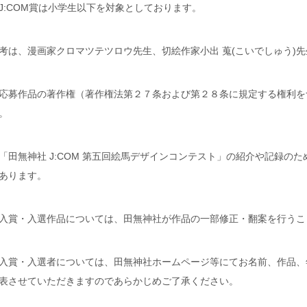
J:COM賞は小学生以下を対象としております。
考は、漫画家クロマツテツロウ先生、切絵作家
小出 蒐
(こいでしゅう)
応募作品の著作権（著作権法第２７条および第２８条に規定する権利を
。
「田無神社 J:COM 第五回絵馬デザインコンテスト」の紹介や記録の
あります。
入賞・入選作品については、田無神社が作品の一部修正・翻案を行うこ
入賞・入選者については、田無神社ホームページ等にてお名前、作品、
表させていただきますのであらかじめご了承ください。