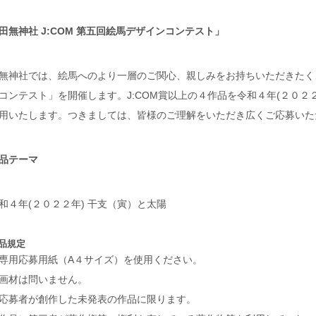
田無神社 J:COM 第五回絵馬デザインコンテスト」
無神社では、絵馬へのより一層のご関心、親しみをお持ちいただきたく、「
コンテスト」を開催します。J:COM賞以上の４作品を令和４年(２０２
用いたします。つきましては、皆様のご理解をいただき広くご応募いた
品テーマ
和４年(２０２２年) 干支（寅）と太陽
品規定
専用応募用紙（A４サイズ）を使用ください。
画材は問いません。
応募者が創作した未発表の作品に限ります。