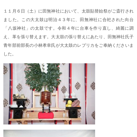
１１月６日（土）に田無神社において、
太鼓貼替始祭がご斎行され
ました。
この大太鼓は明治４３年に、
田無神社に合祀された向台
「八坂神社」の太鼓です。
令和４年に台車を作り直し、
綺麗に調
え、
革を張り替えます。大太鼓の張り替えにあたり、田無神社氏子
青年部前部長の小林孝幸氏が大太鼓のレプリカをご奉納くださいま
した。