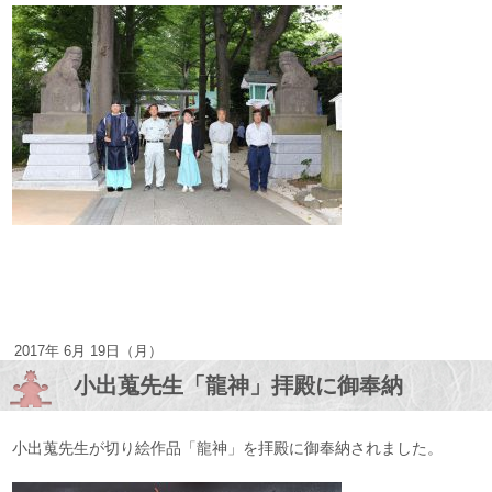
2017年 6月 19日（月）
小出蒐先生「龍神」拝殿に御奉納
小出蒐先生が切り絵作品「龍神」を拝殿に御奉納されました。