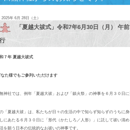
2025年 6月 28日（土）
「夏越大祓式」令和7年6月30日（月） 午前
行
和７年 夏越大祓式
なた様でもご参列いただけます
無神社では、例年「夏越大祓」および「鎮火祭」の神事を６月３０日に
の「夏越大祓」は、私たちが日々の生活の中で知らず知らずのうちに身
しにあたる６月３０日に「形代（かたしろ／人形）」に託して祓い清め
活を願う日本の伝統的なお祓いの神事です。