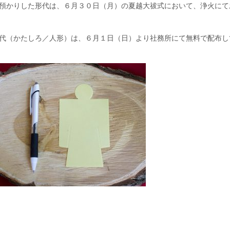
預かりした形代は、６月３０日（月）の夏越大祓式において、浄火にて
代（かたしろ／人形）は、６月１日（日）より社務所にて無料で配布し