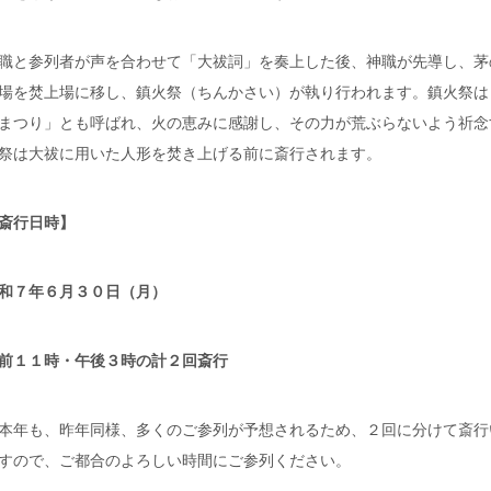
職と参列者が声を合わせて「大祓詞」を奏上した後、神職が先導し、茅
場を焚上場に移し、鎮火祭（ちんかさい）が執り行われます。鎮火祭は
まつり」とも呼ばれ、火の恵みに感謝し、その力が荒ぶらないよう祈念
祭は大祓に用いた人形を焚き上げる前に斎行されます。
斎行日時】
和７年６月３０日（月）
前１１時・午後３時の計２回斎行
本年も、昨年同様、多くのご参列が予想されるため、２回に分けて斎行
すので、ご都合のよろしい時間にご参列ください。