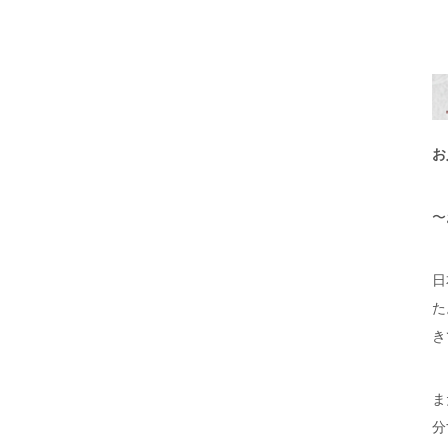
お
〜
日
た
き
ま
分