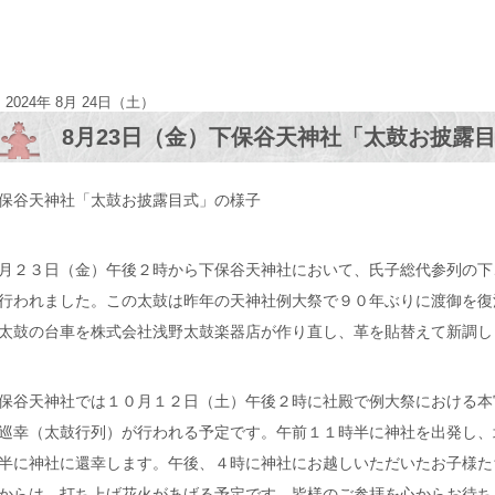
2024年 8月 24日（土）
8月23日（金）下保谷天神社「太鼓お披露
保谷天神社「太鼓お披露目式」の様子
月２３日（金）午後２時から下保谷天神社において、氏子総代参列の下
行われました。この太鼓は昨年の天神社例大祭で９０年ぶりに渡御を復
太鼓の台車を株式会社浅野太鼓楽器店が作り直し、革を貼替えて新調し
保谷天神社では１０月１２日（土）午後２時に社殿で例大祭における本
巡幸（太鼓行列）が行われる予定です。午前１１時半に神社を出発し、
半に神社に還幸します。午後、４時に神社にお越しいただいたお子様た
からは、打ち上げ花火があげる予定です。皆様のご参拝を心からお待ち