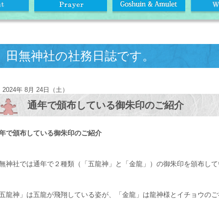
田無神社の社務日誌です。
2024年 8月 24日（土）
通年で頒布している御朱印のご紹介
年で頒布している御朱印のご紹介
無神社では通年で２種類（「五龍神」と「金龍」）の御朱印を頒布して
五龍神」は五龍が飛翔している姿が、「金龍」は龍神様とイチョウのご