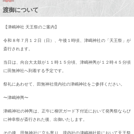
渡御について
【津嶋神社 天王祭のご案内】
令和８年７月１２日（日）、午後１時頃、津嶋神社の「天王祭」が
斎行されます。
当日は、向台大太鼓が１１時１５分頃、津嶋神輿が１２時４５分頃
に田無神社へ到着する予定です。
祭礼にあわせて、田無神社境内社の津嶋神社をご参拝ください。
〜津嶋神輿〜
津嶋神社の神輿は、正午に柳沢ガード下付近において発輿祭ならび
に神幸祭が斎行された後、出御いたします。
その後、田無神社に立ち寄り、境内社の津嶋神社前において天王祭