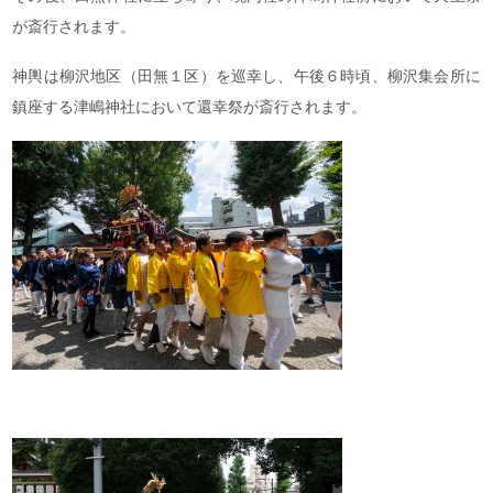
が斎行されます。
神輿は柳沢地区（田無１区）を巡幸し、午後６時頃、柳沢集会所に
鎮座する津嶋神社において還幸祭が斎行されます。